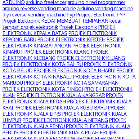
ARDUINO
arduino freelancer
arduino hired programmer
arduino reverse vending machine
arduino vending machine
diy reverse vending machine
Fyp Project Electronic
FYP
Projek Elektronik
KEDAI MEMBUAT TEMPAHAN
kedai
tempah projek elektronik
Projek Elektronik
PROJEK
ELEKTRONIK KEPALA BATAS
PROJEK ELEKTRONIK
KEPONG BARU
PROJEK ELEKTRONIK KERTEH
PROJEK
ELEKTRONIK KINABATANGAN
PROJEK ELEKTRONIK
KINARUT
PROJEK ELEKTRONIK KLANG
PROJEK
ELEKTRONIK KLEBANG
PROJEK ELEKTRONIK KLUANG
PROJEK ELEKTRONIK KOTA BAHRU
PROJEK ELEKTRONIK
KOTA BELUD
PROJEK ELEKTRONIK KOTA BHARU1
PROJEK
ELEKTRONIK KOTA KINABALU
PROJEK ELEKTRONIK KOTA
MARUDU
PROJEK ELEKTRONIK KOTA SAMARAHAN
PROJEK ELEKTRONIK KOTA TINGGI
PROJEK ELEKTRONIK
KUAH
PROJEK ELEKTRONIK KUALA KANGSAR
PROJEK
ELEKTRONIK KUALA KEDAH
PROJEK ELEKTRONIK KUALA
KRAI
PROJEK ELEKTRONIK KUALA KUBU BARU
PROJEK
ELEKTRONIK KUALA LIPIS
PROJEK ELEKTRONIK KUALA
LUMPUR
PROJEK ELEKTRONIK KUALA NERANG
PROJEK
ELEKTRONIK KUALA PENYU
PROJEK ELEKTRONIK KUALA
PERLIS
PROJEK ELEKTRONIK KUALA PILAH
PROJEK
ELEKTRONIK KUALA SELANGOR
PROJEK ELEKTRONIK