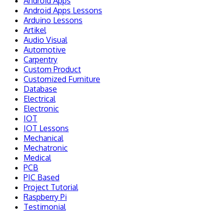
Android Apps
Android Apps Lessons
Arduino Lessons
Artikel
Audio Visual
Automotive
Carpentry
Custom Product
Customized Furniture
Database
Electrical
Electronic
IOT
IOT Lessons
Mechanical
Mechatronic
Medical
PCB
PIC Based
Project Tutorial
Raspberry Pi
Testimonial