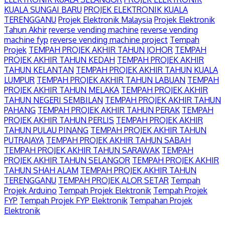
KUALA SUNGAI BARU
PROJEK ELEKTRONIK KUALA
TERENGGANU
Projek Elektronik Malaysia
Projek Elektronik
Tahun Akhir
reverse vending machine
reverse vending
machine fyp
reverse vending machine project
Tempah
Projek
TEMPAH PROJEK AKHIR TAHUN JOHOR
TEMPAH
PROJEK AKHIR TAHUN KEDAH
TEMPAH PROJEK AKHIR
TAHUN KELANTAN
TEMPAH PROJEK AKHIR TAHUN KUALA
LUMPUR
TEMPAH PROJEK AKHIR TAHUN LABUAN
TEMPAH
PROJEK AKHIR TAHUN MELAKA
TEMPAH PROJEK AKHIR
TAHUN NEGERI SEMBILAN
TEMPAH PROJEK AKHIR TAHUN
PAHANG
TEMPAH PROJEK AKHIR TAHUN PERAK
TEMPAH
PROJEK AKHIR TAHUN PERLIS
TEMPAH PROJEK AKHIR
TAHUN PULAU PINANG
TEMPAH PROJEK AKHIR TAHUN
PUTRAJAYA
TEMPAH PROJEK AKHIR TAHUN SABAH
TEMPAH PROJEK AKHIR TAHUN SARAWAK
TEMPAH
PROJEK AKHIR TAHUN SELANGOR
TEMPAH PROJEK AKHIR
TAHUN SHAH ALAM
TEMPAH PROJEK AKHIR TAHUN
TERENGGANU
TEMPAH PROJEK ALOR SETAR
Tempah
Projek Arduino
Tempah Projek Elektronik
Tempah Projek
FYP
Tempah Projek FYP Elektronik
Tempahan Projek
Elektronik