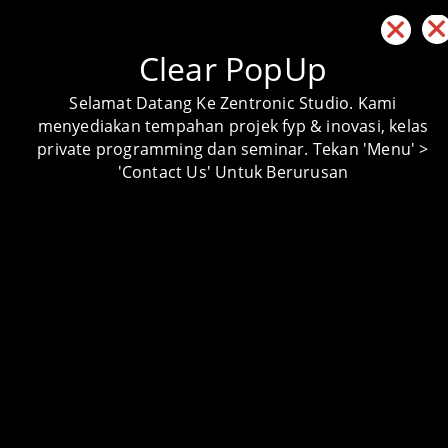
DAPATKAN BARANG ELEKTRONIK HARGA
TERENDAH DI PASARAN
Clear PopUp
Selamat Datang Ke Zentronic Studio. Kami
menyediakan tempahan projek fyp & inovasi, kelas
private programming dan seminar. Tekan 'Menu' >
'Contact Us' Untuk Berurusan
PROJECT CATEGORY
Android Apps
Android Apps Lessons
Arduino Lessons