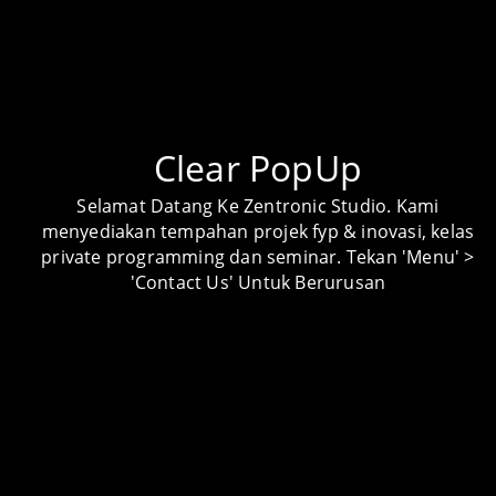
Android Apps
Android Apps Lessons
Clear PopUp
Arduino Lessons
Selamat Datang Ke Zentronic Studio. Kami
Artikel
menyediakan tempahan projek fyp & inovasi, kelas
private programming dan seminar. Tekan 'Menu' >
Audio Visual
'Contact Us' Untuk Berurusan
Automotive
Carpentry
Custom Product