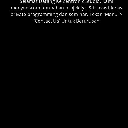
Selamat Datang Ke Zentronic Studio. Kami
menyediakan tempahan projek fyp & inovasi, kelas
private programming dan seminar. Tekan 'Menu' >
PROJECT CATEGORY
'Contact Us' Untuk Berurusan
Android Apps
Android Apps Lessons
Arduino Lessons
Artikel
Audio Visual
Automotive
Carpentry