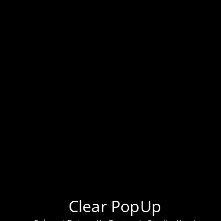
KLIK UNTUK TEMPAHAN PROJEK
LEBIH BANYAK PROJEK DI TIKTOK KAMI!
DAPATKAN BARANG ELEKTRONIK HARGA
TERENDAH DI PASARAN
Clear PopUp