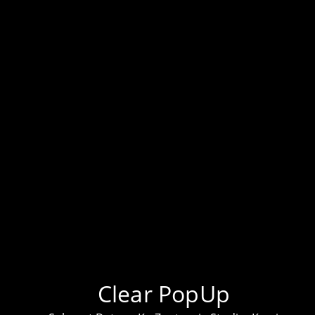
KLIK UNTUK TEMPAHAN PROJEK
LEBIH BANYAK PROJEK DI TIKTOK KAMI!
DAPATKAN BARANG ELEKTRONIK HARGA
TERENDAH DI PASARAN
Clear PopUp