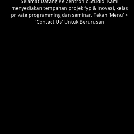
Selamat Datang Ke Zentronic Studio. Kami
menyediakan tempahan projek fyp & inovasi, kelas
private programming dan seminar. Tekan 'Menu' >
PROJECT CATEGORY
'Contact Us' Untuk Berurusan
Android Apps
Android Apps Lessons
Arduino Lessons
Artikel
Audio Visual
Automotive
Carpentry