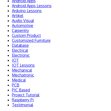
Android Apps
Android Apps Lessons
Arduino Lessons
Artikel
Audio Visual
Automotive
Carpentry
Custom Product
Customized Furniture
Database
Electrical
Electronic
IOT
IOT Lessons
Mechanical
Mechatronic
Medical
PCB
PIC Based
Project Tutorial
Raspberry Pi
Testimonial