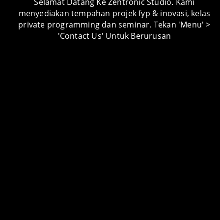
Selamat Datang Ke Zentronic Studio. Kami
menyediakan tempahan projek fyp & inovasi, kelas
private programming dan seminar. Tekan 'Menu' >
PROJECT CATEGORY
'Contact Us' Untuk Berurusan
Android Apps
Android Apps Lessons
Arduino Lessons
Artikel
Audio Visual
Automotive
Carpentry