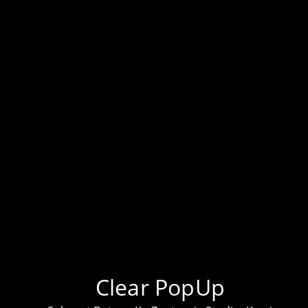
KLIK UNTUK TEMPAHAN PROJEK
LEBIH BANYAK PROJEK DI TIKTOK KAMI!
DAPATKAN BARANG ELEKTRONIK HARGA
TERENDAH DI PASARAN
Clear PopUp