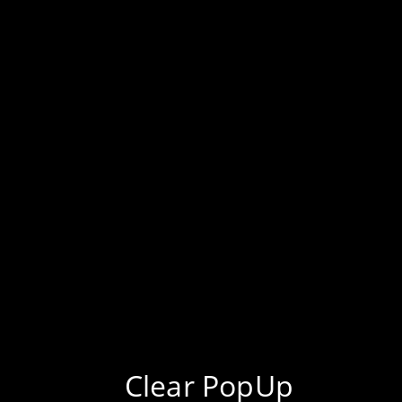
KLIK UNTUK TEMPAHAN PROJEK
LEBIH BANYAK PROJEK DI TIKTOK KAMI!
DAPATKAN BARANG ELEKTRONIK HARGA
TERENDAH DI PASARAN
Clear PopUp