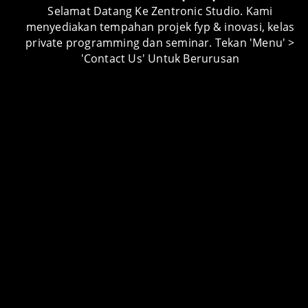
Selamat Datang Ke Zentronic Studio. Kami
menyediakan tempahan projek fyp & inovasi, kelas
private programming dan seminar. Tekan 'Menu' >
PROJECT CATEGORY
'Contact Us' Untuk Berurusan
Android Apps
Android Apps Lessons
Arduino Lessons
Artikel
Audio Visual
Automotive