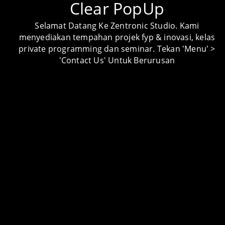
Clear PopUp
DAPATKAN BARANG ELEKTRONIK HARGA
TERENDAH DI PASARAN
Selamat Datang Ke Zentronic Studio. Kami
menyediakan tempahan projek fyp & inovasi, kelas
private programming dan seminar. Tekan 'Menu' >
'Contact Us' Untuk Berurusan
PROJECT CATEGORY
Android Apps
Android Apps Lessons
Arduino Lessons
Artikel
Audio Visual