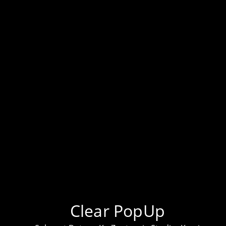
KLIK UNTUK TEMPAHAN PROJEK
LEBIH BANYAK PROJEK DI TIKTOK KAMI!
DAPATKAN BARANG ELEKTRONIK HARGA
TERENDAH DI PASARAN
Clear PopUp