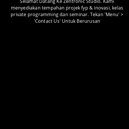
Selamat Datang Ke Zentronic Studio. Kami
menyediakan tempahan projek fyp & inovasi, kelas
private programming dan seminar. Tekan 'Menu' >
PROJECT CATEGORY
'Contact Us' Untuk Berurusan
Android Apps
Android Apps Lessons
Arduino Lessons
Artikel
Audio Visual
Automotive
Carpentry