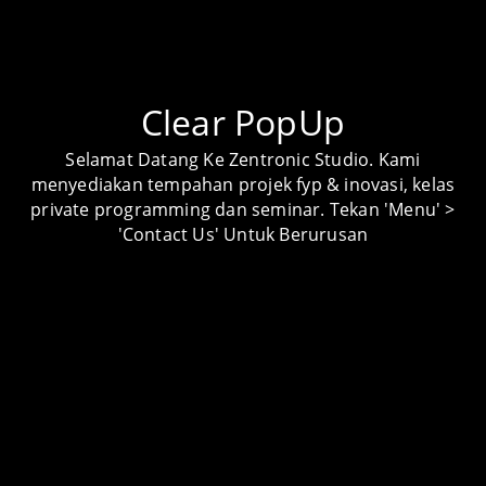
Clear PopUp
Selamat Datang Ke Zentronic Studio. Kami
menyediakan tempahan projek fyp & inovasi, kelas
private programming dan seminar. Tekan 'Menu' >
'Contact Us' Untuk Berurusan