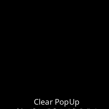
KLIK UNTUK TEMPAHAN PROJEK
LEBIH BANYAK PROJEK DI TIKTOK KAMI!
DAPATKAN BARANG ELEKTRONIK HARGA
TERENDAH DI PASARAN
Clear PopUp