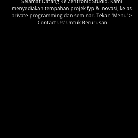
Selamat Datang Ke Zentronic Studio. Kami
menyediakan tempahan projek fyp & inovasi, kelas
private programming dan seminar. Tekan 'Menu' >
PROJECT CATEGORY
'Contact Us' Untuk Berurusan
Android Apps
Android Apps Lessons
Arduino Lessons
Artikel
Audio Visual
Automotive
Carpentry