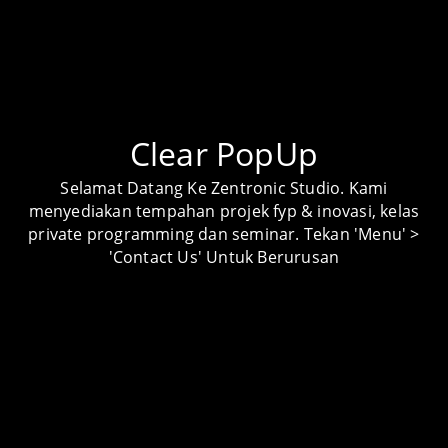
Clear PopUp
Selamat Datang Ke Zentronic Studio. Kami
menyediakan tempahan projek fyp & inovasi, kelas
private programming dan seminar. Tekan 'Menu' >
'Contact Us' Untuk Berurusan