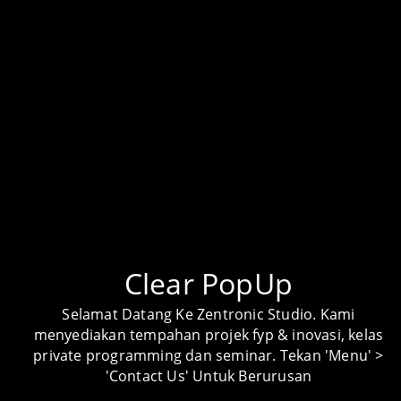
LEBIH BANYAK PROJEK DI TIKTOK KAMI!
DAPATKAN BARANG ELEKTRONIK HARGA
TERENDAH DI PASARAN
PROJECT CATEGORY
Clear PopUp
Selamat Datang Ke Zentronic Studio. Kami
Android Apps
menyediakan tempahan projek fyp & inovasi, kelas
private programming dan seminar. Tekan 'Menu' >
Android Apps Lessons
'Contact Us' Untuk Berurusan