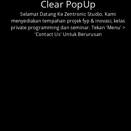
Clear PopUp
DAPATKAN BARANG ELEKTRONIK HARGA
TERENDAH DI PASARAN
Selamat Datang Ke Zentronic Studio. Kami
menyediakan tempahan projek fyp & inovasi, kelas
private programming dan seminar. Tekan 'Menu' >
'Contact Us' Untuk Berurusan
PROJECT CATEGORY
Android Apps
Android Apps Lessons
Arduino Lessons
Artikel
Audio Visual