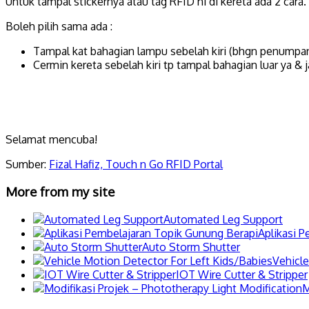
Untuk tampal stickernya atau tag RFID ni di kereta ada 2 cara.
Boleh pilih sama ada :
Tampal kat bahagian lampu sebelah kiri (bhgn penumpa
Cermin kereta sebelah kiri tp tampal bahagian luar ya & 
Selamat mencuba!
Sumber:
Fizal Hafiz,
Touch n Go RFID Portal
More from my site
Automated Leg Support
Aplikasi 
Auto Storm Shutter
Vehicle
IOT Wire Cutter & Stripper
M