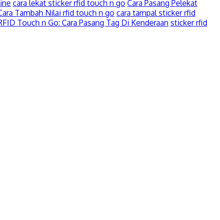
ine
cara lekat sticker rfid touch n go
Cara Pasang Pelekat
Cara Tambah Nilai rfid touch n go
cara tampal sticker rfid
RFID Touch n Go: Cara Pasang Tag Di Kenderaan
sticker rfid