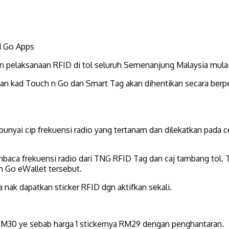
pelaksanaan RFID di tol seluruh Semenanjung Malaysia mulai 
n kad Touch n Go dan Smart Tag akan dihentikan secara berpe
nyai cip frekuensi radio yang tertanam dan dilekatkan pada c
baca frekuensi radio dari TNG RFID Tag dan caj tambang tol. T
n Go eWallet tersebut.
 nak dapatkan sticker RFID dgn aktifkan sekali.
 RM30 ye sebab harga 1 stickernya RM29 dengan penghantaran.