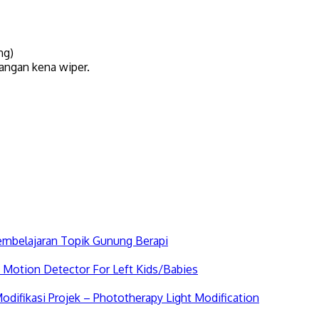
ng)
jangan kena wiper.
Pembelajaran Topik Gunung Berapi
 Motion Detector For Left Kids/Babies
odifikasi Projek – Phototherapy Light Modification