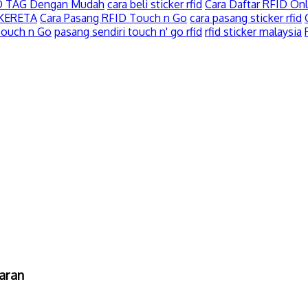
FID TAG Dengan Mudah
cara beli sticker rfid
Cara Daftar RFID Onl
 KERETA
Cara Pasang RFID Touch n Go
cara pasang sticker rfid
Touch n Go
pasang sendiri touch n' go rfid
rfid sticker malaysia
aran