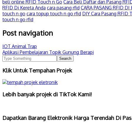
beli online RFID Touch n Go
Cara Beli Daftar dan Pasang R
RFID Di Kereta Anda
cara pasang rfid
CARA PASANG RFID DI
touch n go
cara topup touch n go rfid
DIY Cara Pasang RFID 
touch n go rfid
Post navigation
IOT Animal Trap
Aplikasi Pembelajaran Topik Gunung Berapi
Klik Untuk Tempahan Projek
Lebih banyak projek di TikTok Kami!
Dapatkan Barang Elektronik Harga Terendah Di Pas