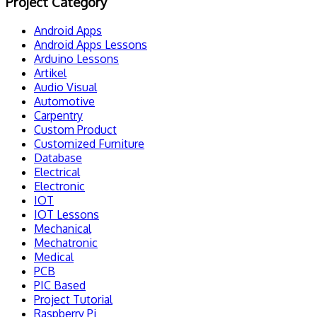
Project Category
Android Apps
Android Apps Lessons
Arduino Lessons
Artikel
Audio Visual
Automotive
Carpentry
Custom Product
Customized Furniture
Database
Electrical
Electronic
IOT
IOT Lessons
Mechanical
Mechatronic
Medical
PCB
PIC Based
Project Tutorial
Raspberry Pi