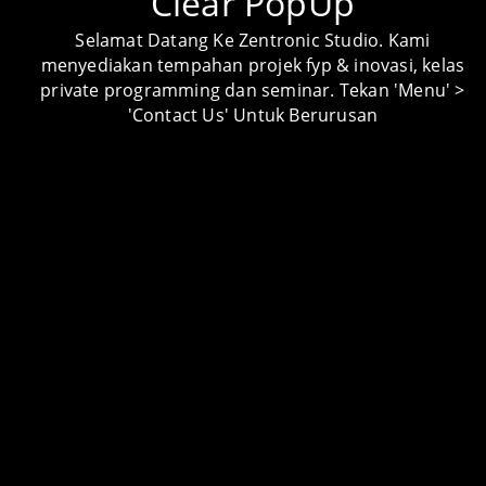
Clear PopUp
Selamat Datang Ke Zentronic Studio. Kami
menyediakan tempahan projek fyp & inovasi, kelas
private programming dan seminar. Tekan 'Menu' >
'Contact Us' Untuk Berurusan
PROJECT CATEGORY
Android Apps
Android Apps Lessons
Arduino Lessons
Artikel
Audio Visual