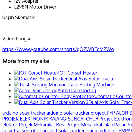
12V Adapter
L298N Motor Driver
Rajah Skematik:
Video Fungsi:
https://www.youtube.com/shorts/gOZWBEcMZWo
More from my site
IOT Corset Heater
Dual Axis Solar Tracker
Trash Sorting Machine
Auto Drain Unclog
Automatic Counte
Dual Axis Solar Trac
arduino solar tracker
arduino solar tracker project
FYP ALOR 
PROJEK ELEKTRONIK KAJANG-SUNGAI CHUA
Projek Elektron
elektrik
Projek Mekanikal Besi
Projek Mekanikal Jalan Pasar
Pr
solar tracker robot project
solar tracker using arduino
TEMPAH