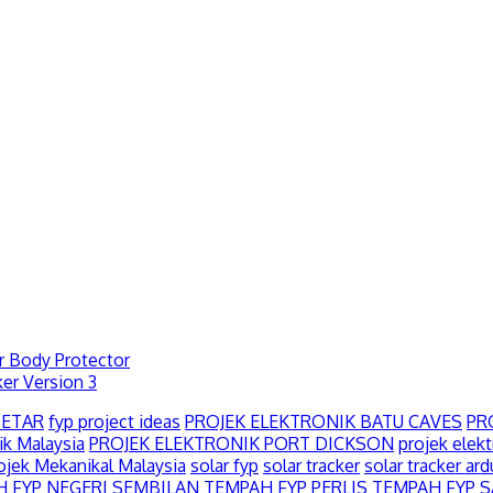
r Body Protector
ker Version 3
SETAR
fyp project ideas
PROJEK ELEKTRONIK BATU CAVES
PR
ik Malaysia
PROJEK ELEKTRONIK PORT DICKSON
projek elek
ojek Mekanikal Malaysia
solar fyp
solar tracker
solar tracker ar
 FYP NEGERI SEMBILAN
TEMPAH FYP PERLIS
TEMPAH FYP 