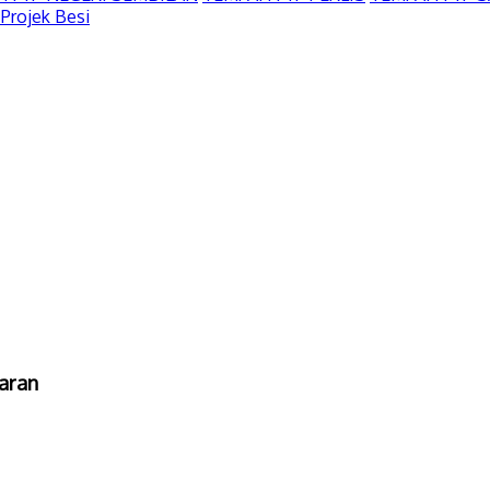
Projek Besi
aran