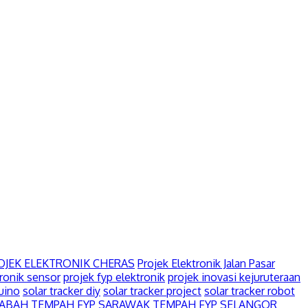
OJEK ELEKTRONIK CHERAS
Projek Elektronik Jalan Pasar
tronik sensor
projek fyp elektronik
projek inovasi kejuruteraan
duino
solar tracker diy
solar tracker project
solar tracker robot
SABAH
TEMPAH FYP SARAWAK
TEMPAH FYP SELANGOR