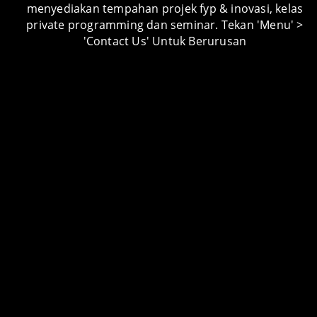
menyediakan tempahan projek fyp & inovasi, kelas
private programming dan seminar. Tekan 'Menu' >
'Contact Us' Untuk Berurusan