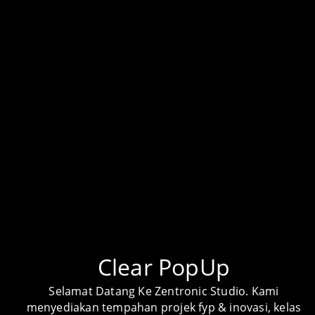
Litar Transmitter
Clear PopUp
Litar Receiver
Selamat Datang Ke Zentronic Studio. Kami
menyediakan tempahan projek fyp & inovasi, kelas