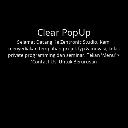
Raspberry Pi – Baby
Monitoring System
Raspberry Pi – Baby Monitoring System
Clear PopUp
berfungsi untuk memantau keadaan bayi
semasa ketiadaan penjaga berdekatan. Baby
Selamat Datang Ke Zentronic Studio. Kami
menyediakan tempahan projek fyp & inovasi, kelas
Monitoring System akan memberikan..
private programming dan seminar. Tekan 'Menu' >
'Contact Us' Untuk Berurusan