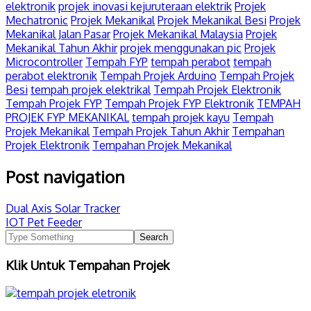
elektronik
projek inovasi kejuruteraan elektrik
Projek
Mechatronic
Projek Mekanikal
Projek Mekanikal Besi
Projek
Mekanikal Jalan Pasar
Projek Mekanikal Malaysia
Projek
Mekanikal Tahun Akhir
projek menggunakan pic
Projek
Microcontroller
Tempah FYP
tempah perabot
tempah
perabot elektronik
Tempah Projek Arduino
Tempah Projek
Besi
tempah projek elektrikal
Tempah Projek Elektronik
Tempah Projek FYP
Tempah Projek FYP Elektronik
TEMPAH
PROJEK FYP MEKANIKAL
tempah projek kayu
Tempah
Projek Mekanikal
Tempah Projek Tahun Akhir
Tempahan
Projek Elektronik
Tempahan Projek Mekanikal
Post navigation
Dual Axis Solar Tracker
IOT Pet Feeder
Klik Untuk Tempahan Projek