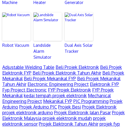
Machine
Heater
Generator
Robot Vacuum
Landslide
Dual Axis Solar
Alarm
Tracker
Simulator
Adjustable Welding Table
Beli Projek Elektronik
Beli Projek
Elektronik FYP
Beli Projek Elektronik Tahun Akhir
Beli Projek
Mekanikal
Beli Projek Mekanikal FYP
Beli Projek Mekanikal
Tahun Akhir
Electronic Engineering Project
Elektronik FYP
Fyp Project Electronic
FYP Projek Elektronik
FYP Projek
Mekanikal
kedai tempah projek elektronik
Mechanical
Engineering Project
Mekanikal FYP
PIC Programming
Projek
Arduino
Projek Arduino PIC
Projek Besi
Projek Elektronik
projek elektronik arduino
Projek Elektronik Jalan Pasar
Projek
Elektronik Malaysia
projek elektronik mudah
projek
elektronik sensor
Projek Elektronik Tahun Akhir
projek fyp