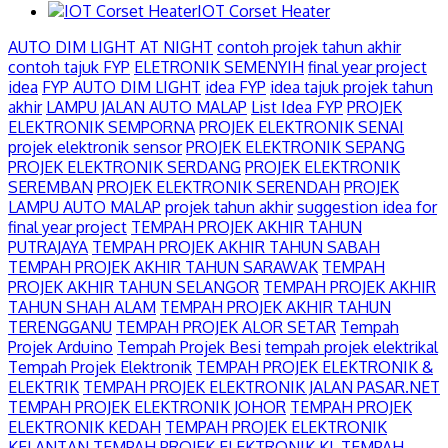
IOT Corset Heater
AUTO DIM LIGHT AT NIGHT
contoh projek tahun akhir
contoh tajuk FYP
ELETRONIK SEMENYIH
final year project
idea
FYP AUTO DIM LIGHT
idea FYP
idea tajuk projek tahun
akhir
LAMPU JALAN AUTO MALAP
List Idea FYP
PROJEK
ELEKTRONIK SEMPORNA
PROJEK ELEKTRONIK SENAI
projek elektronik sensor
PROJEK ELEKTRONIK SEPANG
PROJEK ELEKTRONIK SERDANG
PROJEK ELEKTRONIK
SEREMBAN
PROJEK ELEKTRONIK SERENDAH
PROJEK
LAMPU AUTO MALAP
projek tahun akhir
suggestion idea for
final year project
TEMPAH PROJEK AKHIR TAHUN
PUTRAJAYA
TEMPAH PROJEK AKHIR TAHUN SABAH
TEMPAH PROJEK AKHIR TAHUN SARAWAK
TEMPAH
PROJEK AKHIR TAHUN SELANGOR
TEMPAH PROJEK AKHIR
TAHUN SHAH ALAM
TEMPAH PROJEK AKHIR TAHUN
TERENGGANU
TEMPAH PROJEK ALOR SETAR
Tempah
Projek Arduino
Tempah Projek Besi
tempah projek elektrikal
Tempah Projek Elektronik
TEMPAH PROJEK ELEKTRONIK &
ELEKTRIK
TEMPAH PROJEK ELEKTRONIK JALAN PASAR.NET
TEMPAH PROJEK ELEKTRONIK JOHOR
TEMPAH PROJEK
ELEKTRONIK KEDAH
TEMPAH PROJEK ELEKTRONIK
KELANTAN
TEMPAH PROJEK ELEKTRONIK KL
TEMPAH