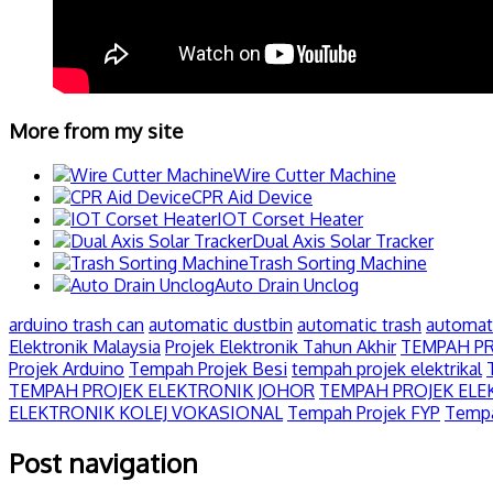
More from my site
Wire Cutter Machine
CPR Aid Device
IOT Corset Heater
Dual Axis Solar Tracker
Trash Sorting Machine
Auto Drain Unclog
arduino trash can
automatic dustbin
automatic trash
automati
Elektronik Malaysia
Projek Elektronik Tahun Akhir
TEMPAH PR
Projek Arduino
Tempah Projek Besi
tempah projek elektrikal
TEMPAH PROJEK ELEKTRONIK JOHOR
TEMPAH PROJEK EL
ELEKTRONIK KOLEJ VOKASIONAL
Tempah Projek FYP
Tempa
Post navigation