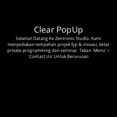
Clear PopUp
Selamat Datang Ke Zentronic Studio. Kami
menyediakan tempahan projek fyp & inovasi, kelas
private programming dan seminar. Tekan 'Menu' >
'Contact Us' Untuk Berurusan